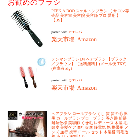
お勧めのブラシ
PEEK-A-BOO スケルトンブラシ 【 サロン専
売品 美容室 美容院 美容師 プロ 愛用 】
【BS】
posted with
カエレバ
楽天市場
Amazon
デンマンブラシ D4 ヘアブラシ 【ブラック
／ブラウン】【送料無料】(メール便 TKY)
(在庫有 zig)
posted with
カエレバ
楽天市場
Amazon
ヘアブラシ ロールブラシ くし 髪 髪の毛 豚
毛 カールブラシ ブローブラシ 巻き髪 前髪
耐熱仕様 美容師 くせ毛 レディース 木製 毛
頭皮 美髪ケア 血行促進 静電気 艶 携帯用 メ
ンズ 血行 携帯 ロール セット 木製櫛 薄毛改
善 小さい 送料込み