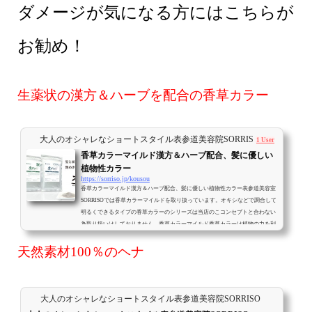
ダメージが気になる方にはこちらが
お勧め！
生薬状の漢方＆ハーブを配合の香草カラー
大人のオシャレなショートスタイル表参道美容院SORRISO
1 User
香草カラーマイルド漢方＆ハーブ配合、髪に優しい
植物性カラー
https://sorriso.jp/kousou
香草カラーマイルド漢方＆ハーブ配合、髪に優しい植物性カラー表参道美容室
SORRISOでは香草カラーマイルドを取り扱っています。オキシなどで調合して
明るくできるタイプの香草カラーのシリーズは当店のこコンセプトと合わない
為取り扱いはしておりません。香草カラーマイルド香草カラーは植物の力を利
用することで、髪のパサつきやダメージを抑えてカラーリングするだけでな
天然素材100％のヘナ
く、すこかな髪の生育に必要なスキャルプケアにも配慮されています。そのた
め植物成分はエキスではなく効果の高い生薬を採用しています。血行を促進し
新陳代謝を...
大人のオシャレなショートスタイル表参道美容院SORRISO