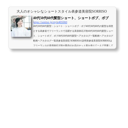
大人のオシャレなショートスタイル表参道美容院SORRISO
40代50代60代髪型ショート、ショートボブ、ボブ
https://sorriso.jp/style405060
40代50代60代髪型：ショート・ショートボブ・ボブ40代50代60代の髪型を得意
とする表参道でフリーランスで活躍する美容師石川智40代50代60代髪型ショー
ト、ショートボブ、ボブ40代50代60代髪型ヘアカタログ一覧動画ヘアカタログ
動画ヘアカタログ一覧表参道美容院 SORRISOの説明表参道美容院SORRISOは
フリーランスの美容師石川智が既存のお店のセット面を借りて一人で営業して
いる美容院です。最初から最後まで美容師石川智が一人で対応させて頂きま
す。フリーランス美容師石川智の説明メニュー・料金予約方法お店の場所 (ads
b...