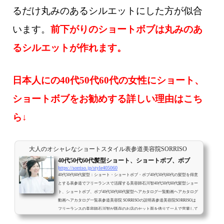
るだけ丸みのあるシルエットにした方が似合
います。
前下がりのショートボブは丸みのあ
るシルエットが作れます。
日本人にの40代50代60代の女性にショート、
ショートボブをお勧めする詳しい理由はこち
ら↓
大人のオシャレなショートスタイル表参道美容院SORRISO
40代50代60代髪型ショート、ショートボブ、ボブ
https://sorriso.jp/style405060
40代50代60代髪型：ショート・ショートボブ・ボブ40代50代60代の髪型を得意
とする表参道でフリーランスで活躍する美容師石川智40代50代60代髪型ショー
ト、ショートボブ、ボブ40代50代60代髪型ヘアカタログ一覧動画ヘアカタログ
動画ヘアカタログ一覧表参道美容院 SORRISOの説明表参道美容院SORRISOは
フリーランスの美容師石川智が既存のお店のセット面を借りて一人で営業して
いる美容院です。最初から最後まで美容師石川智が一人で対応させて頂きま