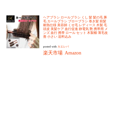
ヘアブラシ ロールブラシ くし 髪 髪の毛 豚
毛 カールブラシ ブローブラシ 巻き髪 前髪
耐熱仕様 美容師 くせ毛 レディース 木製 毛
頭皮 美髪ケア 血行促進 静電気 艶 携帯用 メ
ンズ 血行 携帯 ロール セット 木製櫛 薄毛改
善 小さい 送料込み
posted with
カエレバ
楽天市場
Amazon