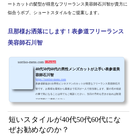
ートカットの髪型が得意なフリーランス美容師石川智が貴方に
似合うボブ、ショートスタイルをご提案します。
旦那様お洒落にします！表参道フリーランス
美容師石川智
sorriso-mens.com
1 Pocket
40代50代60代の男性メンズカットが上手い表参道美
容師石川智
https://sorriso-mens.com
表参道駅徒歩1分男性ビジネスマンのカットが得意なフリーランス美容師石川
智です。お客様を最初から最後まで石川が一人で担当致します、髪の毛や頭皮
の事で気になることは何でもご相談ください。当日の予約も空きがあれば歓迎
です気軽にご連絡ください。
短いスタイルが
40代50代60代にな
ぜお勧めなのか？