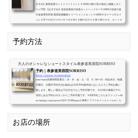
すすめ】髪質改善カットトリートメント￥10000※髪の毛の強化と補修とダメ
ージ予防 【おすすめ】頭皮改善血行促進カットヘッドスパ￥10000※頭皮の血
行促進薄毛対策 髪質改善酸熱トリートメントカット￥16000※ダメージやエイ
ジレス毛での広がりやパサつきを抑える癖の広がりを落ち着かせる。カットカ
ラー※ブリーチ、ハイライトはやってません。 カットカラー￥16000 【おすす
め】髪質改善カットカラー（白髪染）￥18000※髪の毛の強化と補修とダメー
ジ予防 ...
予約方法
大人のオシャレなショートスタイル表参道美容院SORRISO
予約｜表参道美容院SORRISO
https://sorriso.jp/reservation
reservation営業時間営業日：水・木・金・土・日 9：00〜20：00定休日：毎週
月曜日、火曜日予約方法お勧めはLINE予約基本的にはこちらでご予約お願い
致します。難しい場合は下記方法でもご予約可能です。※LINEの画面の下の
項目にある予約のボタンからご予約可能です。WEB予約こちらをクリック→htt
ps://stekina.com/reserve/53NV-TYPP/menu※携帯にアプリをインストールをしな
いとキャンセルや変更はできません。電話予約予約携帯電話：クリック
080-
4142-2554※お店が地下の為電波が悪くお電話が繋がりにくくなっておりま
す。一...
お店の場所