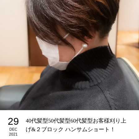
29
40代髪型50代髪型60代髪型お客様刈り上
げ&２ブロック ハンサムショート！
DEC
2021