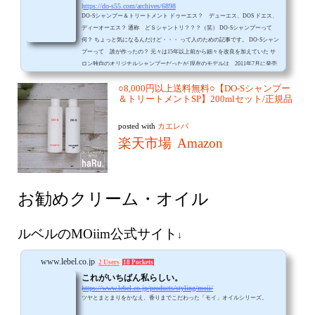
https://do-s55.com/archives/6898
DO-Sシャンプー＆トリートメント ドゥーエス？ デューエス、DOS ドエス、
ディーオーエス？ 通称 どＳシャントリ？？？（笑） DO-Sシャンプーって
何？ ちょっと気になるんだけど・・・ って人のための記事です。 DO-Sシャン
プーって 誰が作ったの？ 元々は15年以上前から細々を改良を加えていた サ
ロン独自のオリジナルシャンプーだったが 現在のモデルは 2011年7月に発売
された とある岡山の
○8,000円以上送料無料○【DO-Sシャンプー
＆トリートメントSP】200mlセット/正規品
posted with
カエレバ
楽天市場
Amazon
お勧めクリーム・オイル
ルベルのMOiim公式サイト
↓
www.lebel.co.jp
2 Users
18 Pockets
これがいちばん私らしい。
https://www.lebel.co.jp/products/styling/moii/
ツヤとまとまりをかなえ、香りまでこだわった「モイ」オイルシリーズ。