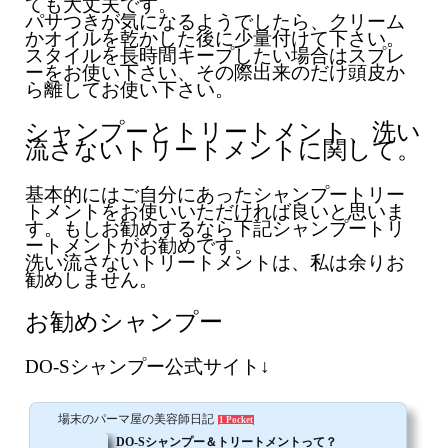
ても大丈夫です。
パサつきが気になるようでしたら、クリーム
かオイルを乾かした後に少量付けて下さい。
スタイルを長時間キープしたい場合はスプレ
ーをお使い下さい、その際出来のだけ頭皮か
ら離してお使い下さい。
シャンプーとトリートメント、洗い
流さないトリートメントに関して。
基本的にはご自分にあったシャンプートリー
トメントをお使いいただければ良いと思いま
す。もしお勧めするなら下記シャンプートリ
ートメントがお勧めです。
洗い流さないトリートメントは、私は余りお
勧めしません。
お勧めシャンプー
DO-Sシャンプー公式サイト↓
場末のパーマ屋の美容師日記
1 Pocket
DO-Sシャンプー＆トリートメントって？