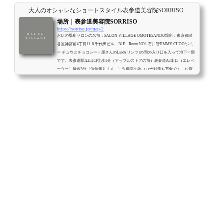
大人のオシャレなショートスタイル表参道美容院SORRISO
場所｜表参道美容院SORRISO
https://sorriso.jp/map-2
お店の場所サロンの名前：SALON VILLAGE OMOTESANDO場所：東京都渋
谷区神宮前4丁目11-6 千代田ビル B1F Room NO1.石川智JIMMY CHOO/ジミ
ー チュウとチョコレート屋さんのLindt(リンツ)の間の入り口を入って地下一階
です。表参道駅A2出口徒歩1分（アップルストアの前）表参道A1出口（エレベ
ーター）徒歩3分（信号渡ります。）※個室の為コロナ対策も万全です。お店
までの行き方<全室個室の為受付が御座いませんので入り口にあるiPadで受付
します。iPadに触れて、イシカワと入力すると石川智と表示されるのでクリッ
クして頂き次の画...