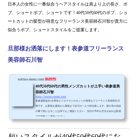
日本人の女性に一番似合うヘアスタイルは肩より上の長さ、ボ
ブ、ショートボブ、ショートです！40代50代60代のボブ、ショ
ートカットの髪型が得意なフリーランス美容師石川智が貴方に
似合うボブ、ショートスタイルをご提案します。
旦那様お洒落にします！表参道フリーランス
美容師石川智
sorriso-mens.com
1 Pocket
40代50代60代の男性メンズカットが上手い表参道美
容師石川智
https://sorriso-mens.com
表参道駅徒歩1分男性ビジネスマンのカットが得意なフリーランス美容師石川
智です。お客様を最初から最後まで石川が一人で担当致します、髪の毛や頭皮
の事で気になることは何でもご相談ください。当日の予約も空きがあれば歓迎
です気軽にご連絡ください。
短いスタイルが
40代50代60代にな