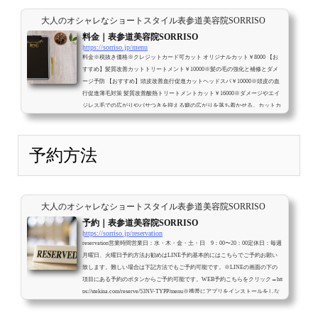
大人のオシャレなショートスタイル表参道美容院SORRISO
料金｜表参道美容院SORRISO
https://sorriso.jp/menu
料金※税抜き価格※クレジットカード可カット オリジナルカット￥8000 【お
すすめ】髪質改善カットトリートメント￥10000※髪の毛の強化と補修とダメ
ージ予防 【おすすめ】頭皮改善血行促進カットヘッドスパ￥10000※頭皮の血
行促進薄毛対策 髪質改善酸熱トリートメントカット￥16000※ダメージやエイ
ジレス毛での広がりやパサつきを抑える癖の広がりを落ち着かせる。カットカ
ラー※ブリーチ、ハイライトはやってません。 カットカラー￥16000 【おすす
め】髪質改善カットカラー（白髪染）￥18000※髪の毛の強化と補修とダメー
ジ予防 ...
予約方法
大人のオシャレなショートスタイル表参道美容院SORRISO
予約｜表参道美容院SORRISO
https://sorriso.jp/reservation
reservation営業時間営業日：水・木・金・土・日 9：00〜20：00定休日：毎週
月曜日、火曜日予約方法お勧めはLINE予約基本的にはこちらでご予約お願い
致します。難しい場合は下記方法でもご予約可能です。※LINEの画面の下の
項目にある予約のボタンからご予約可能です。WEB予約こちらをクリック→htt
ps://stekina.com/reserve/53NV-TYPP/menu※携帯にアプリをインストールをしな
いとキャンセルや変更はできません。電話予約予約携帯電話：クリック
080-
4142-2554※お店が地下の為電波が悪くお電話が繋がりにくくなっておりま