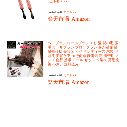
(在庫有 zig)
posted with
カエレバ
楽天市場
Amazon
ヘアブラシ ロールブラシ くし 髪 髪の毛 豚
毛 カールブラシ ブローブラシ 巻き髪 前髪
耐熱仕様 美容師 くせ毛 レディース 木製 毛
頭皮 美髪ケア 血行促進 静電気 艶 携帯用 メ
ンズ 血行 携帯 ロール セット 木製櫛 薄毛改
善 小さい 送料込み
posted with
カエレバ
楽天市場
Amazon