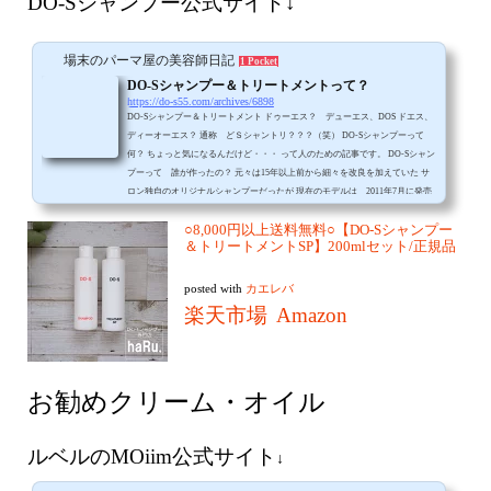
DO-Sシャンプー公式サイト↓
場末のパーマ屋の美容師日記
1 Pocket
DO-Sシャンプー＆トリートメントって？
https://do-s55.com/archives/6898
DO-Sシャンプー＆トリートメント ドゥーエス？ デューエス、DOS ドエス、
ディーオーエス？ 通称 どＳシャントリ？？？（笑） DO-Sシャンプーって
何？ ちょっと気になるんだけど・・・ って人のための記事です。 DO-Sシャン
プーって 誰が作ったの？ 元々は15年以上前から細々を改良を加えていた サ
ロン独自のオリジナルシャンプーだったが 現在のモデルは 2011年7月に発売
された とある岡山の
○8,000円以上送料無料○【DO-Sシャンプー
＆トリートメントSP】200mlセット/正規品
posted with
カエレバ
楽天市場
Amazon
お勧めクリーム・オイル
ルベルのMOiim公式サイト
↓