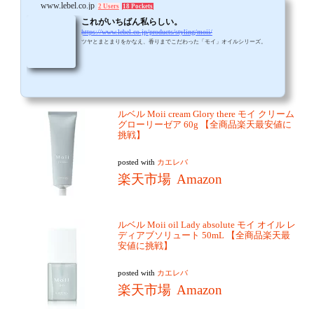
www.lebel.co.jp
2 Users
18 Pockets
これがいちばん私らしい。
https://www.lebel.co.jp/products/styling/moii/
ツヤとまとまりをかなえ、香りまでこだわった「モイ」オイルシリーズ。
ルベル Moii cream Glory there モイ クリーム
グローリーゼア 60g 【全商品楽天最安値に
挑戦】
posted with
カエレバ
楽天市場
Amazon
ルベル Moii oil Lady absolute モイ オイル レ
ディアブソリュート 50mL 【全商品楽天最
安値に挑戦】
posted with
カエレバ
楽天市場
Amazon