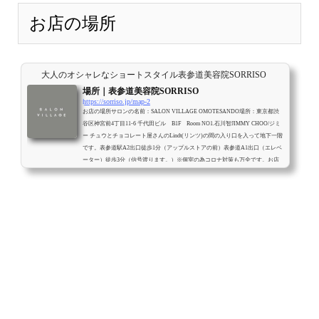
す。一...
お店の場所
大人のオシャレなショートスタイル表参道美容院SORRISO
場所｜表参道美容院SORRISO
https://sorriso.jp/map-2
お店の場所サロンの名前：SALON VILLAGE OMOTESANDO場所：東京都渋
谷区神宮前4丁目11-6 千代田ビル B1F Room NO1.石川智JIMMY CHOO/ジミ
ー チュウとチョコレート屋さんのLindt(リンツ)の間の入り口を入って地下一階
です。表参道駅A2出口徒歩1分（アップルストアの前）表参道A1出口（エレベ
ーター）徒歩3分（信号渡ります。）※個室の為コロナ対策も万全です。お店
までの行き方<全室個室の為受付が御座いませんので入り口にあるiPadで受付
します。iPadに触れて、イシカワと入力すると石川智と表示されるのでクリッ
クして頂き次の画...