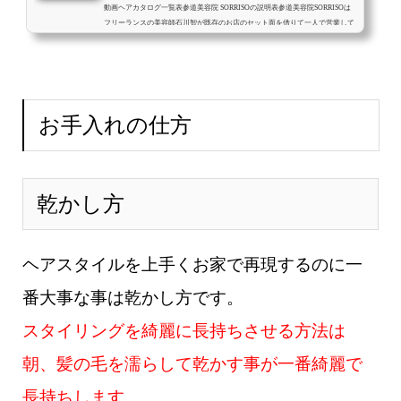
動画ヘアカタログ一覧表参道美容院 SORRISOの説明表参道美容院SORRISOは
フリーランスの美容師石川智が既存のお店のセット面を借りて一人で営業して
いる美容院です。最初から最後まで美容師石川智が一人で対応させて頂きま
す。フリーランス美容師石川智の説明メニュー・料金予約方法お店の場所 (ads
b...
お手入れの仕方
乾かし方
ヘアスタイルを上手くお家で再現するのに一
番大事な事は乾かし方です。
スタイリングを綺麗に長持ちさせる方法は
朝、髪の毛を濡らして乾かす事が一番綺麗で
長持ちします。