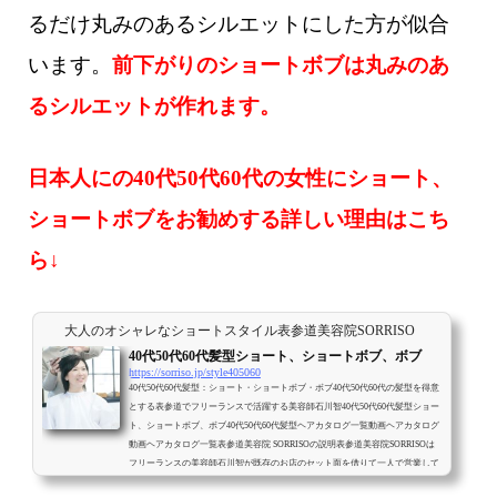
るだけ丸みのあるシルエットにした方が似合
います。
前下がりのショートボブは丸みのあ
るシルエットが作れます。
日本人にの40代50代60代の女性にショート、
ショートボブをお勧めする詳しい理由はこち
ら↓
大人のオシャレなショートスタイル表参道美容院SORRISO
40代50代60代髪型ショート、ショートボブ、ボブ
https://sorriso.jp/style405060
40代50代60代髪型：ショート・ショートボブ・ボブ40代50代60代の髪型を得意
とする表参道でフリーランスで活躍する美容師石川智40代50代60代髪型ショー
ト、ショートボブ、ボブ40代50代60代髪型ヘアカタログ一覧動画ヘアカタログ
動画ヘアカタログ一覧表参道美容院 SORRISOの説明表参道美容院SORRISOは
フリーランスの美容師石川智が既存のお店のセット面を借りて一人で営業して
いる美容院です。最初から最後まで美容師石川智が一人で対応させて頂きま