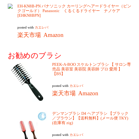
EH-KN8B-PN パナソニック カーリングヘアードライヤー（ピン
クゴールド） Panasonic くるくるドライヤー ナノケア
[EHKN8BPN]
posted with
カエレバ
楽天市場
Amazon
お勧めのブラシ
PEEK-A-BOO スケルトンブラシ 【 サロン専
売品 美容室 美容院 美容師 プロ 愛用 】
【BS】
posted with
カエレバ
楽天市場
Amazon
デンマンブラシ D4 ヘアブラシ 【ブラック
／ブラウン】【送料無料】(メール便 TKY)
(在庫有 zig)
posted with
カエレバ