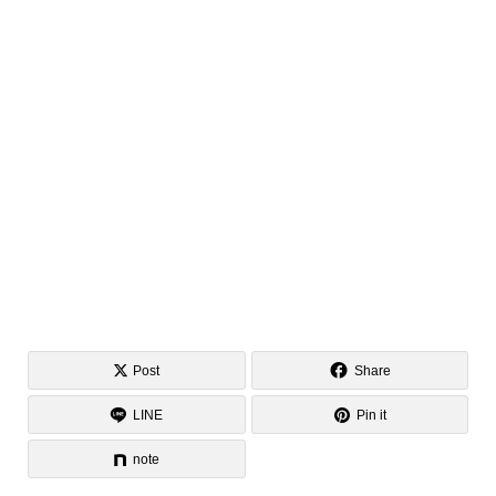
Post
Share
LINE
Pin it
note