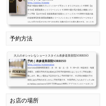
https://sorriso.jp/menu
料金※税抜き価格※クレジットカード可カット オリジナルカット￥8000 【お
すすめ】髪質改善カットトリートメント￥10000※髪の毛の強化と補修とダメ
ージ予防 【おすすめ】頭皮改善血行促進カットヘッドスパ￥10000※頭皮の血
行促進薄毛対策 髪質改善酸熱トリートメントカット￥16000※ダメージやエイ
ジレス毛での広がりやパサつきを抑える癖の広がりを落ち着かせる。カットカ
ラー※ブリーチ、ハイライトはやってません。 カットカラー￥16000 【おすす
め】髪質改善カットカラー（白髪染）￥18000※髪の毛の強化と補修とダメー
ジ予防 ...
予約方法
大人のオシャレなショートスタイル表参道美容院SORRISO
予約｜表参道美容院SORRISO
https://sorriso.jp/reservation
reservation営業時間営業日：水・木・金・土・日 9：00〜20：00定休日：毎週
月曜日、火曜日予約方法お勧めはLINE予約基本的にはこちらでご予約お願い
致します。難しい場合は下記方法でもご予約可能です。※LINEの画面の下の
項目にある予約のボタンからご予約可能です。WEB予約こちらをクリック→htt
ps://stekina.com/reserve/53NV-TYPP/menu※携帯にアプリをインストールをしな
いとキャンセルや変更はできません。電話予約予約携帯電話：クリック
080-
4142-2554※お店が地下の為電波が悪くお電話が繋がりにくくなっておりま
す。一...
お店の場所