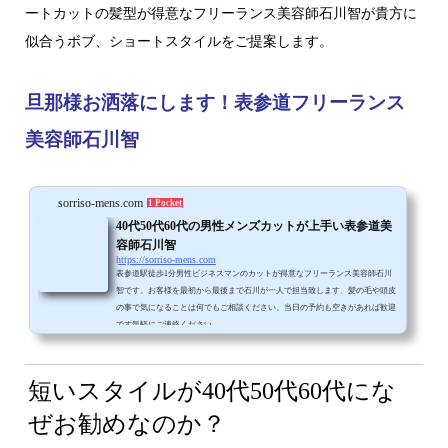
ートカットの髪型が得意なフリーランス美容師石川智が貴方に
似合うボブ、ショートスタイルをご提案します。
旦那様お洒落にします！表参道フリーランス
美容師石川智
sorriso-mens.com
1 Pocket
40代50代60代の男性メンズカットが上手い表参道美
容師石川智
https://sorriso-mens.com
表参道駅徒歩1分男性ビジネスマンのカットが得意なフリーランス美容師石川
智です。お客様を最初から最後まで石川が一人で担当致します、髪の毛や頭皮
の事で気になることは何でもご相談ください。当日の予約も空きがあれば歓迎
です気軽にご連絡ください。
短いスタイルが
40代50代60代にな
ぜお勧めなのか？