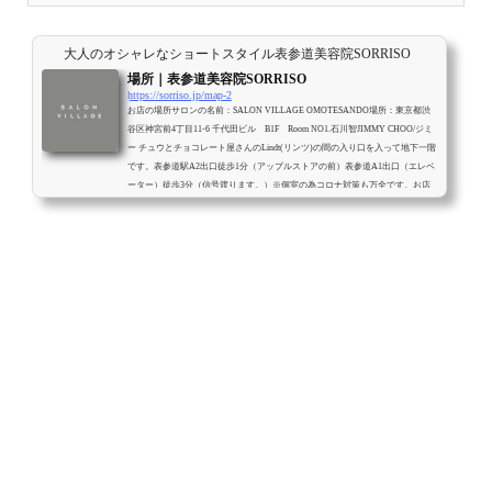
大人のオシャレなショートスタイル表参道美容院SORRISO
場所｜表参道美容院SORRISO
https://sorriso.jp/map-2
お店の場所サロンの名前：SALON VILLAGE OMOTESANDO場所：東京都渋
谷区神宮前4丁目11-6 千代田ビル B1F Room NO1.石川智JIMMY CHOO/ジミ
ー チュウとチョコレート屋さんのLindt(リンツ)の間の入り口を入って地下一階
です。表参道駅A2出口徒歩1分（アップルストアの前）表参道A1出口（エレベ
ーター）徒歩3分（信号渡ります。）※個室の為コロナ対策も万全です。お店
までの行き方<全室個室の為受付が御座いませんので入り口にあるiPadで受付
します。iPadに触れて、イシカワと入力すると石川智と表示されるのでクリッ
クして頂き次の画...