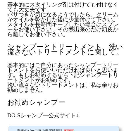
基本的にスタイリング剤は付けても付けなく
ても大丈夫です。
パサつきが気になるようでしたら、クリーム
かオイルを乾かした後に少量付けて下さい。
スタイルを長時間キープしたい場合はスプレ
ーをお使い下さい、その際出来のだけ頭皮か
ら離してお使い下さい。
シャンプーとトリートメント、洗い
流さないトリートメントに関して。
基本的にはご自分にあったシャンプートリー
トメントをお使いいただければ良いと思いま
す。もしお勧めするなら下記シャンプートリ
ートメントがお勧めです。
洗い流さないトリートメントは、私は余りお
勧めしません。
お勧めシャンプー
DO-Sシャンプー公式サイト↓
場末のパーマ屋の美容師日記
1 Pocket