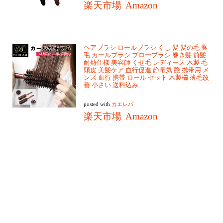
楽天市場
Amazon
ヘアブラシ ロールブラシ くし 髪 髪の毛 豚
毛 カールブラシ ブローブラシ 巻き髪 前髪
耐熱仕様 美容師 くせ毛 レディース 木製 毛
頭皮 美髪ケア 血行促進 静電気 艶 携帯用 メ
ンズ 血行 携帯 ロール セット 木製櫛 薄毛改
善 小さい 送料込み
posted with
カエレバ
楽天市場
Amazon