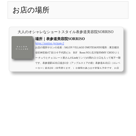
す。一...
お店の場所
大人のオシャレなショートスタイル表参道美容院SORRISO
場所｜表参道美容院SORRISO
https://sorriso.jp/map-2
お店の場所サロンの名前：SALON VILLAGE OMOTESANDO場所：東京都渋
谷区神宮前4丁目11-6 千代田ビル B1F Room NO1.石川智JIMMY CHOO/ジミ
ー チュウとチョコレート屋さんのLindt(リンツ)の間の入り口を入って地下一階
です。表参道駅A2出口徒歩1分（アップルストアの前）表参道A1出口（エレベ
ーター）徒歩3分（信号渡ります。）※個室の為コロナ対策も万全です。お店
までの行き方<全室個室の為受付が御座いませんので入り口にあるiPadで受付
します。iPadに触れて、イシカワと入力すると石川智と表示されるのでクリッ
クして頂き次の画...