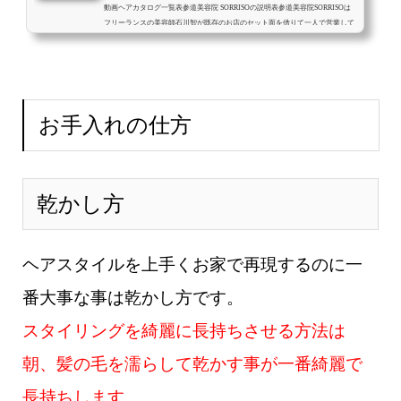
動画ヘアカタログ一覧表参道美容院 SORRISOの説明表参道美容院SORRISOは
フリーランスの美容師石川智が既存のお店のセット面を借りて一人で営業して
いる美容院です。最初から最後まで美容師石川智が一人で対応させて頂きま
す。フリーランス美容師石川智の説明メニュー・料金予約方法お店の場所 (ads
b...
お手入れの仕方
乾かし方
ヘアスタイルを上手くお家で再現するのに一
番大事な事は乾かし方です。
スタイリングを綺麗に長持ちさせる方法は
朝、髪の毛を濡らして乾かす事が一番綺麗で
長持ちします。