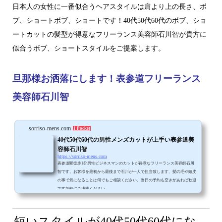
日本人の女性に一番似合うヘアスタイルは肩より上の長さ、ボ
ブ、ショートボブ、ショートです！40代50代60代のボブ、ショ
ートカットの髪型が得意なフリーランス美容師石川智が貴方に
似合うボブ、ショートスタイルをご提案します。
旦那様お洒落にします！表参道フリーランス
美容師石川智
sorriso-mens.com
1 Pocket
40代50代60代の男性メンズカットが上手い表参道美
容師石川智
https://sorriso-mens.com
表参道駅徒歩1分男性ビジネスマンのカットが得意なフリーランス美容師石川
智です。お客様を最初から最後まで石川が一人で担当致します、髪の毛や頭皮
の事で気になることは何でもご相談ください。当日の予約も空きがあれば歓迎
です気軽にご連絡ください。
短いスタイルが
40代50代60代にな