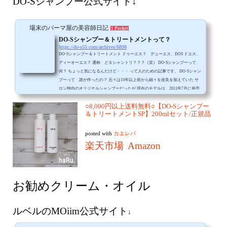
DO-Sシャンプー公式サイト↓
場末のパーマ屋の美容師日記
1 Pocket
DO-Sシャンプー＆トリートメントって？
https://do-s55.com/archives/6898
DO-Sシャンプー＆トリートメント ドゥーエス？ デューエス、DOS ドエス、
ディーオーエス？ 通称 どＳシャントリ？？？（笑） DO-Sシャンプーって
何？ ちょっと気になるんだけど・・・ って人のための記事です。 DO-Sシャン
プーって 誰が作ったの？ 元々は15年以上前から細々を改良を加えていた サ
ロン独自のオリジナルシャンプーだったが 現在のモデルは 2011年7月に発売
された とある岡山の
○8,000円以上送料無料○【DO-Sシャンプー
＆トリートメントSP】200mlセット/正規品
posted with
カエレバ
楽天市場
Amazon
お勧めクリーム・オイル
ルベルのMOiim公式サイト
↓