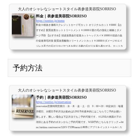
大人のオシャレなショートスタイル表参道美容院SORRISO
料金｜表参道美容院SORRISO
https://sorriso.jp/menu
料金※税抜き価格※クレジットカード可カット オリジナルカット￥8000 【お
すすめ】髪質改善カットトリートメント￥10000※髪の毛の強化と補修とダメ
ージ予防 【おすすめ】頭皮改善血行促進カットヘッドスパ￥10000※頭皮の血
行促進薄毛対策 髪質改善酸熱トリートメントカット￥16000※ダメージやエイ
ジレス毛での広がりやパサつきを抑える癖の広がりを落ち着かせる。カットカ
ラー※ブリーチ、ハイライトはやってません。 カットカラー￥16000 【おすす
め】髪質改善カットカラー（白髪染）￥18000※髪の毛の強化と補修とダメー
ジ予防 ...
予約方法
大人のオシャレなショートスタイル表参道美容院SORRISO
予約｜表参道美容院SORRISO
https://sorriso.jp/reservation
reservation営業時間営業日：水・木・金・土・日 9：00〜20：00定休日：毎週
月曜日、火曜日予約方法お勧めはLINE予約基本的にはこちらでご予約お願い
致します。難しい場合は下記方法でもご予約可能です。※LINEの画面の下の
項目にある予約のボタンからご予約可能です。WEB予約こちらをクリック→htt
ps://stekina.com/reserve/53NV-TYPP/menu※携帯にアプリをインストールをしな
いとキャンセルや変更はできません。電話予約予約携帯電話：クリック
080-
4142-2554※お店が地下の為電波が悪くお電話が繋がりにくくなっておりま