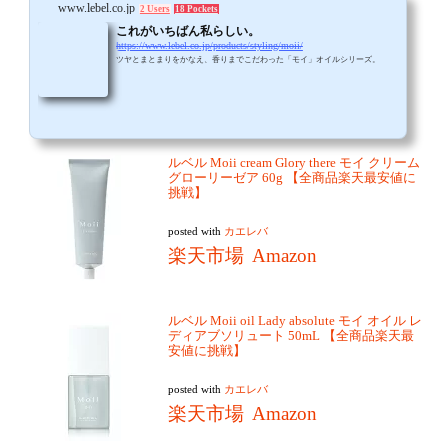
www.lebel.co.jp
2 Users
18 Pockets
これがいちばん私らしい。
https://www.lebel.co.jp/products/styling/moii/
ツヤとまとまりをかなえ、香りまでこだわった「モイ」オイルシリーズ。
ルベル Moii cream Glory there モイ クリーム
グローリーゼア 60g 【全商品楽天最安値に
挑戦】
posted with
カエレバ
楽天市場
Amazon
ルベル Moii oil Lady absolute モイ オイル レ
ディアブソリュート 50mL 【全商品楽天最
安値に挑戦】
posted with
カエレバ
楽天市場
Amazon