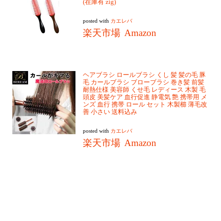
(在庫有 zig)
posted with
カエレバ
楽天市場
Amazon
ヘアブラシ ロールブラシ くし 髪 髪の毛 豚
毛 カールブラシ ブローブラシ 巻き髪 前髪
耐熱仕様 美容師 くせ毛 レディース 木製 毛
頭皮 美髪ケア 血行促進 静電気 艶 携帯用 メ
ンズ 血行 携帯 ロール セット 木製櫛 薄毛改
善 小さい 送料込み
posted with
カエレバ
楽天市場
Amazon