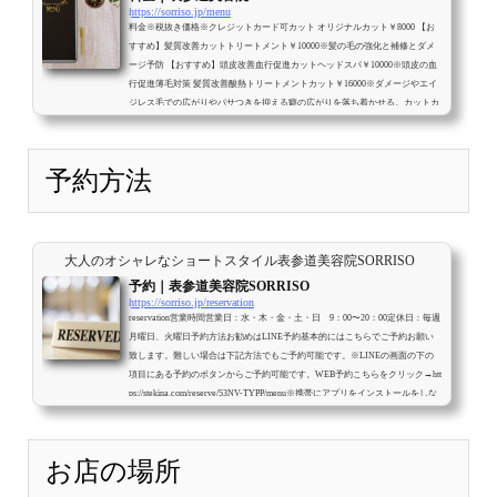
https://sorriso.jp/menu
料金※税抜き価格※クレジットカード可カット オリジナルカット￥8000 【お
すすめ】髪質改善カットトリートメント￥10000※髪の毛の強化と補修とダメ
ージ予防 【おすすめ】頭皮改善血行促進カットヘッドスパ￥10000※頭皮の血
行促進薄毛対策 髪質改善酸熱トリートメントカット￥16000※ダメージやエイ
ジレス毛での広がりやパサつきを抑える癖の広がりを落ち着かせる。カットカ
ラー※ブリーチ、ハイライトはやってません。 カットカラー￥16000 【おすす
め】髪質改善カットカラー（白髪染）￥18000※髪の毛の強化と補修とダメー
ジ予防 ...
予約方法
大人のオシャレなショートスタイル表参道美容院SORRISO
予約｜表参道美容院SORRISO
https://sorriso.jp/reservation
reservation営業時間営業日：水・木・金・土・日 9：00〜20：00定休日：毎週
月曜日、火曜日予約方法お勧めはLINE予約基本的にはこちらでご予約お願い
致します。難しい場合は下記方法でもご予約可能です。※LINEの画面の下の
項目にある予約のボタンからご予約可能です。WEB予約こちらをクリック→htt
ps://stekina.com/reserve/53NV-TYPP/menu※携帯にアプリをインストールをしな
いとキャンセルや変更はできません。電話予約予約携帯電話：クリック
080-
4142-2554※お店が地下の為電波が悪くお電話が繋がりにくくなっておりま
す。一...
お店の場所