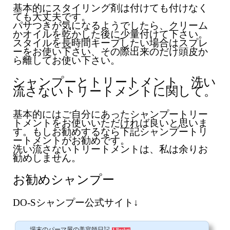
基本的にスタイリング剤は付けても付けなく
ても大丈夫です。
パサつきが気になるようでしたら、クリーム
かオイルを乾かした後に少量付けて下さい。
スタイルを長時間キープしたい場合はスプレ
ーをお使い下さい、その際出来のだけ頭皮か
ら離してお使い下さい。
シャンプーとトリートメント、洗い
流さないトリートメントに関して。
基本的にはご自分にあったシャンプートリー
トメントをお使いいただければ良いと思いま
す。もしお勧めするなら下記シャンプートリ
ートメントがお勧めです。
洗い流さないトリートメントは、私は余りお
勧めしません。
お勧めシャンプー
DO-Sシャンプー公式サイト↓
場末のパーマ屋の美容師日記
1 Pocket