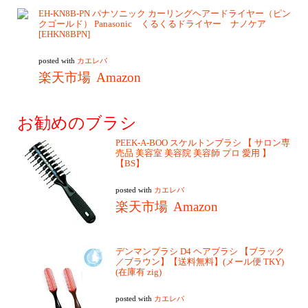
EH-KN8B-PN パナソニック カーリングヘアードライヤー（ピン
クゴールド） Panasonic くるくるドライヤー ナノケア
[EHKN8BPN]
posted with
カエレバ
楽天市場
Amazon
お勧めのブラシ
PEEK-A-BOO スケルトンブラシ 【 サロン専
売品 美容室 美容院 美容師 プロ 愛用 】
【BS】
posted with
カエレバ
楽天市場
Amazon
デンマンブラシ D4 ヘアブラシ 【ブラック
／ブラウン】【送料無料】(メール便 TKY)
(在庫有 zig)
posted with
カエレバ