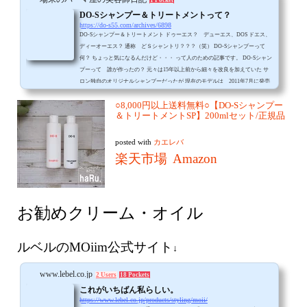
DO-Sシャンプー＆トリートメントって？
https://do-s55.com/archives/6898
DO-Sシャンプー＆トリートメント ドゥーエス？ デューエス、DOS ドエス、
ディーオーエス？ 通称 どＳシャントリ？？？（笑） DO-Sシャンプーって
何？ ちょっと気になるんだけど・・・ って人のための記事です。 DO-Sシャン
プーって 誰が作ったの？ 元々は15年以上前から細々を改良を加えていた サ
ロン独自のオリジナルシャンプーだったが 現在のモデルは 2011年7月に発売
された とある岡山の
○8,000円以上送料無料○【DO-Sシャンプー
＆トリートメントSP】200mlセット/正規品
posted with
カエレバ
楽天市場
Amazon
お勧めクリーム・オイル
ルベルのMOiim公式サイト
↓
www.lebel.co.jp
2 Users
18 Pockets
これがいちばん私らしい。
https://www.lebel.co.jp/products/styling/moii/