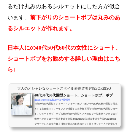
るだけ丸みのあるシルエットにした方が似合
います。
前下がりのショートボブは丸みのあ
るシルエットが作れます。
日本人にの40代50代60代の女性にショート、
ショートボブをお勧めする詳しい理由はこち
ら↓
大人のオシャレなショートスタイル表参道美容院SORRISO
40代50代60代髪型ショート、ショートボブ、ボブ
https://sorriso.jp/style405060
40代50代60代髪型：ショート・ショートボブ・ボブ40代50代60代の髪型を得意
とする表参道でフリーランスで活躍する美容師石川智40代50代60代髪型ショー
ト、ショートボブ、ボブ40代50代60代髪型ヘアカタログ一覧動画ヘアカタログ
動画ヘアカタログ一覧表参道美容院 SORRISOの説明表参道美容院SORRISOは
フリーランスの美容師石川智が既存のお店のセット面を借りて一人で営業して
いる美容院です。最初から最後まで美容師石川智が一人で対応させて頂きま