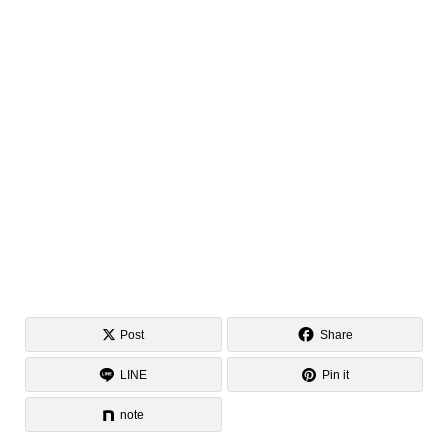
Post
Share
LINE
Pin it
note