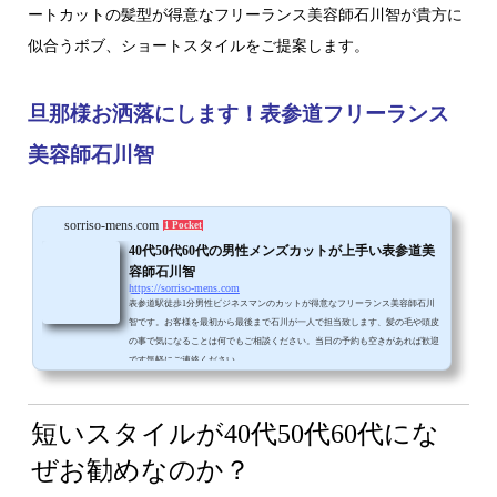
ートカットの髪型が得意なフリーランス美容師石川智が貴方に
似合うボブ、ショートスタイルをご提案します。
旦那様お洒落にします！表参道フリーランス
美容師石川智
sorriso-mens.com
1 Pocket
40代50代60代の男性メンズカットが上手い表参道美
容師石川智
https://sorriso-mens.com
表参道駅徒歩1分男性ビジネスマンのカットが得意なフリーランス美容師石川
智です。お客様を最初から最後まで石川が一人で担当致します、髪の毛や頭皮
の事で気になることは何でもご相談ください。当日の予約も空きがあれば歓迎
です気軽にご連絡ください。
短いスタイルが
40代50代60代にな
ぜお勧めなのか？