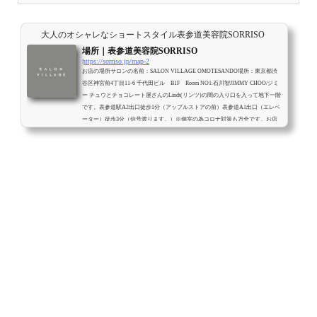
大人のオシャレなショートスタイル表参道美容院SORRISO
場所｜表参道美容院SORRISO
https://sorriso.jp/map-2
お店の場所サロンの名前：SALON VILLAGE OMOTESANDO場所：東京都渋
谷区神宮前4丁目11-6 千代田ビル B1F Room NO1.石川智JIMMY CHOO/ジミ
ー チュウとチョコレート屋さんのLindt(リンツ)の間の入り口を入って地下一階
です。表参道駅A2出口徒歩1分（アップルストアの前）表参道A1出口（エレベ
ーター）徒歩3分（信号渡ります。）※個室の為コロナ対策も万全です。お店
までの行き方<全室個室の為受付が御座いませんので入り口にあるiPadで受付
します。iPadに触れて、イシカワと入力すると石川智と表示されるのでクリッ
クして頂き次の画...