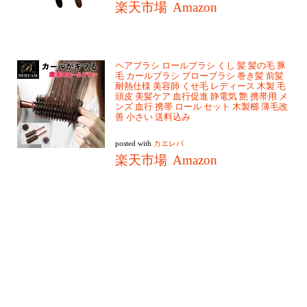
楽天市場
Amazon
ヘアブラシ ロールブラシ くし 髪 髪の毛 豚
毛 カールブラシ ブローブラシ 巻き髪 前髪
耐熱仕様 美容師 くせ毛 レディース 木製 毛
頭皮 美髪ケア 血行促進 静電気 艶 携帯用 メ
ンズ 血行 携帯 ロール セット 木製櫛 薄毛改
善 小さい 送料込み
posted with
カエレバ
楽天市場
Amazon