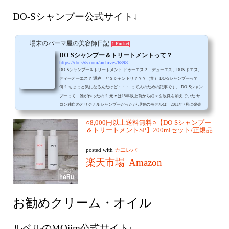
DO-Sシャンプー公式サイト↓
場末のパーマ屋の美容師日記
1 Pocket
DO-Sシャンプー＆トリートメントって？
https://do-s55.com/archives/6898
DO-Sシャンプー＆トリートメント ドゥーエス？ デューエス、DOS ドエス、
ディーオーエス？ 通称 どＳシャントリ？？？（笑） DO-Sシャンプーって
何？ ちょっと気になるんだけど・・・ って人のための記事です。 DO-Sシャン
プーって 誰が作ったの？ 元々は15年以上前から細々を改良を加えていた サ
ロン独自のオリジナルシャンプーだったが 現在のモデルは 2011年7月に発売
された とある岡山の
○8,000円以上送料無料○【DO-Sシャンプー
＆トリートメントSP】200mlセット/正規品
posted with
カエレバ
楽天市場
Amazon
お勧めクリーム・オイル
ルベルのMOiim公式サイト