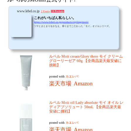
↓
www.lebel.co.jp
2 Users
18 Pockets
これがいちばん私らしい。
https://www.lebel.co.jp/products/styling/moii/
ツヤとまとまりをかなえ、香りまでこだわった「モイ」オイルシリーズ。
ルベル Moii cream Glory there モイ クリーム
グローリーゼア 60g 【全商品楽天最安値に
挑戦】
posted with
カエレバ
楽天市場
Amazon
ルベル Moii oil Lady absolute モイ オイル レ
ディアブソリュート 50mL 【全商品楽天最
安値に挑戦】
posted with
カエレバ
楽天市場
Amazon