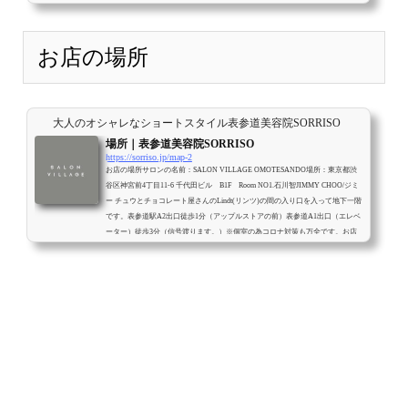
いとキャンセルや変更はできません。電話予約予約携帯電話：クリック
080-
4142-2554※お店が地下の為電波が悪くお電話が繋がりにくくなっておりま
す。一...
お店の場所
大人のオシャレなショートスタイル表参道美容院SORRISO
場所｜表参道美容院SORRISO
https://sorriso.jp/map-2
お店の場所サロンの名前：SALON VILLAGE OMOTESANDO場所：東京都渋
谷区神宮前4丁目11-6 千代田ビル B1F Room NO1.石川智JIMMY CHOO/ジミ
ー チュウとチョコレート屋さんのLindt(リンツ)の間の入り口を入って地下一階
です。表参道駅A2出口徒歩1分（アップルストアの前）表参道A1出口（エレベ
ーター）徒歩3分（信号渡ります。）※個室の為コロナ対策も万全です。お店
までの行き方<全室個室の為受付が御座いませんので入り口にあるiPadで受付
します。iPadに触れて、イシカワと入力すると石川智と表示されるのでクリッ
クして頂き次の画...