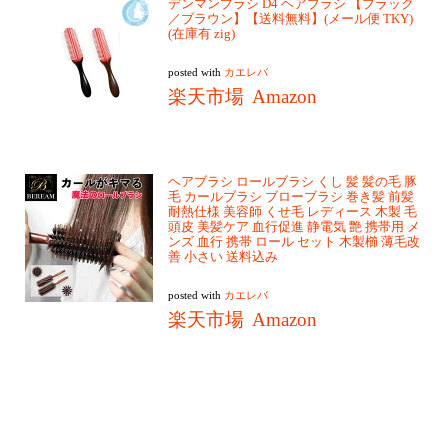
デンマンブラシ D4 ヘアブラシ 【ブラック
／ブラウン】【送料無料】(メール便 TKY)
(在庫有 zig)
posted with
カエレバ
楽天市場
Amazon
ヘアブラシ ロールブラシ くし 髪 髪の毛 豚
毛 カールブラシ ブローブラシ 巻き髪 前髪
耐熱仕様 美容師 くせ毛 レディース 木製 毛
頭皮 美髪ケア 血行促進 静電気 艶 携帯用 メ
ンズ 血行 携帯 ロール セット 木製櫛 薄毛改
善 小さい 送料込み
posted with
カエレバ
楽天市場
Amazon