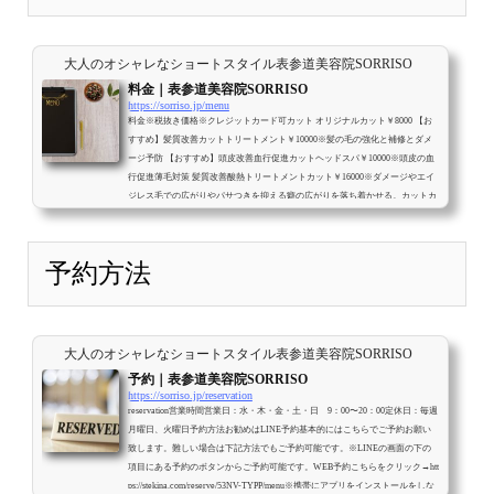
大人のオシャレなショートスタイル表参道美容院SORRISO
料金｜表参道美容院SORRISO
https://sorriso.jp/menu
料金※税抜き価格※クレジットカード可カット オリジナルカット￥8000 【お
すすめ】髪質改善カットトリートメント￥10000※髪の毛の強化と補修とダメ
ージ予防 【おすすめ】頭皮改善血行促進カットヘッドスパ￥10000※頭皮の血
行促進薄毛対策 髪質改善酸熱トリートメントカット￥16000※ダメージやエイ
ジレス毛での広がりやパサつきを抑える癖の広がりを落ち着かせる。カットカ
ラー※ブリーチ、ハイライトはやってません。 カットカラー￥16000 【おすす
め】髪質改善カットカラー（白髪染）￥18000※髪の毛の強化と補修とダメー
ジ予防 ...
予約方法
大人のオシャレなショートスタイル表参道美容院SORRISO
予約｜表参道美容院SORRISO
https://sorriso.jp/reservation
reservation営業時間営業日：水・木・金・土・日 9：00〜20：00定休日：毎週
月曜日、火曜日予約方法お勧めはLINE予約基本的にはこちらでご予約お願い
致します。難しい場合は下記方法でもご予約可能です。※LINEの画面の下の
項目にある予約のボタンからご予約可能です。WEB予約こちらをクリック→htt
ps://stekina.com/reserve/53NV-TYPP/menu※携帯にアプリをインストールをしな