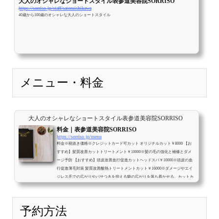
大人のオシャレなショートスタイル表参道美容院SORRISO
https://sorriso.jp/staff/satoruishikawa
40歳から100歳のオシャレな大人のショートスタイル
メニュー・料金
大人のオシャレなショートスタイル表参道美容院SORRISO
料金｜表参道美容院SORRISO
https://sorriso.jp/menu
料金※税抜き価格※クレジットカード可カット オリジナルカット￥8000 【お
すすめ】髪質改善カットトリートメント￥10000※髪の毛の強化と補修とダメ
ージ予防 【おすすめ】頭皮改善血行促進カットヘッドスパ￥10000※頭皮の血
行促進薄毛対策 髪質改善酸熱トリートメントカット￥16000※ダメージやエイ
ジレス毛での広がりやパサつきを抑える癖の広がりを落ち着かせる。カットカ
ラー※ブリーチ、ハイライトはやってません。 カットカラー￥16000 【おすす
め】髪質改善カットカラー（白髪染）￥18000※髪の毛の強化と補修とダメー
ジ予防 ...
予約方法