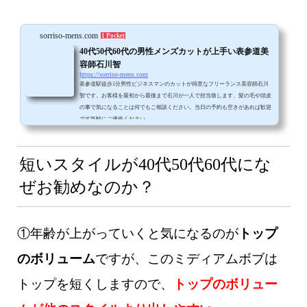
sorriso-mens.com
1 Pocket
40代50代60代の男性メンズカットが上手い表参道美
容師石川智
https://sorriso-mens.com
表参道駅徒歩1分男性ビジネスマンのカットが得意なフリーランス美容師石川
智です。お客様を最初から最後まで石川が一人で担当致します、髪の毛や頭皮
の事で気になることは何でもご相談ください。当日の予約も空きがあれば歓迎
です気軽にご連絡ください。
短いスタイルが
40代50代60代にな
ぜお勧めなのか？
①年齢が上がっていくと気になるのが
トップ
のボリューム
ですが、このミディアムボブは
トップを短くしますので、
トップのボリュー