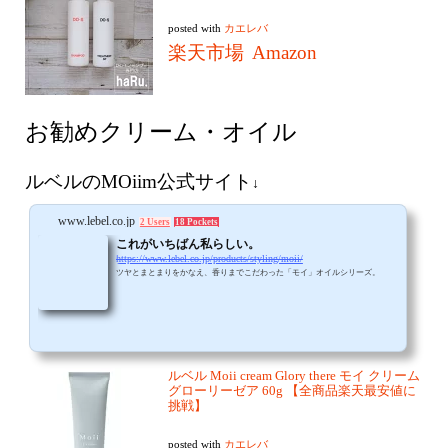
posted with
カエレバ
楽天市場
Amazon
お勧めクリーム・オイル
ルベルのMOiim公式サイト
↓
www.lebel.co.jp
2 Users
18 Pockets
これがいちばん私らしい。
https://www.lebel.co.jp/products/styling/moii/
ツヤとまとまりをかなえ、香りまでこだわった「モイ」オイルシリーズ。
ルベル Moii cream Glory there モイ クリーム
グローリーゼア 60g 【全商品楽天最安値に
挑戦】
posted with
カエレバ