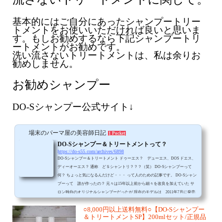
基本的にはご自分にあったシャンプートリー
トメントをお使いいただければ良いと思いま
す。もしお勧めするなら下記シャンプートリ
ートメントがお勧めです。
洗い流さないトリートメントは、私は余りお
勧めしません。
お勧めシャンプー
DO-Sシャンプー公式サイト↓
場末のパーマ屋の美容師日記
1 Pocket
DO-Sシャンプー＆トリートメントって？
https://do-s55.com/archives/6898
DO-Sシャンプー＆トリートメント ドゥーエス？ デューエス、DOS ドエス、
ディーオーエス？ 通称 どＳシャントリ？？？（笑） DO-Sシャンプーって
何？ ちょっと気になるんだけど・・・ って人のための記事です。 DO-Sシャン
プーって 誰が作ったの？ 元々は15年以上前から細々を改良を加えていた サ
ロン独自のオリジナルシャンプーだったが 現在のモデルは 2011年7月に発売
された とある岡山の
○8,000円以上送料無料○【DO-Sシャンプー
＆トリートメントSP】200mlセット/正規品