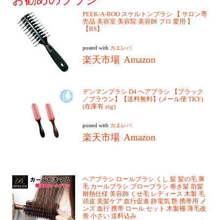
お勧めのブラシ
PEEK-A-BOO スケルトンブラシ 【 サロン専
売品 美容室 美容院 美容師 プロ 愛用 】
【BS】
posted with
カエレバ
楽天市場
Amazon
デンマンブラシ D4 ヘアブラシ 【ブラック
／ブラウン】【送料無料】(メール便 TKY)
(在庫有 zig)
posted with
カエレバ
楽天市場
Amazon
ヘアブラシ ロールブラシ くし 髪 髪の毛 豚
毛 カールブラシ ブローブラシ 巻き髪 前髪
耐熱仕様 美容師 くせ毛 レディース 木製 毛
頭皮 美髪ケア 血行促進 静電気 艶 携帯用 メ
ンズ 血行 携帯 ロール セット 木製櫛 薄毛改
善 小さい 送料込み