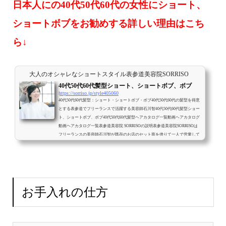
日本人にの40代50代60代の女性にショート、
ショートボブをお勧めする詳しい理由はこち
ら↓
大人のオシャレなショートスタイル表参道美容院SORRISO
40代50代60代髪型ショート、ショートボブ、ボブ
https://sorriso.jp/style405060
40代50代60代髪型：ショート・ショートボブ・ボブ40代50代60代の髪型を得意
とする表参道でフリーランスで活躍する美容師石川智40代50代60代髪型ショー
ト、ショートボブ、ボブ40代50代60代髪型ヘアカタログ一覧動画ヘアカタログ
動画ヘアカタログ一覧表参道美容院 SORRISOの説明表参道美容院SORRISOは
フリーランスの美容師石川智が既存のお店のセット面を借りて一人で営業して
いる美容院です。最初から最後まで美容師石川智が一人で対応させて頂きま
す。フリーランス美容師石川智の説明メニュー・料金予約方法お店の場所 (ads
b...
お手入れの仕方