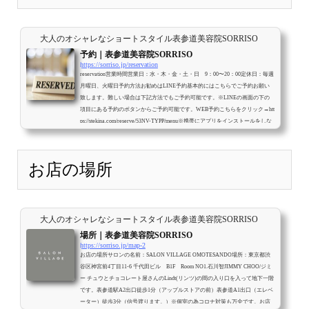
大人のオシャレなショートスタイル表参道美容院SORRISO
予約｜表参道美容院SORRISO
https://sorriso.jp/reservation
reservation営業時間営業日：水・木・金・土・日 9：00〜20：00定休日：毎週
月曜日、火曜日予約方法お勧めはLINE予約基本的にはこちらでご予約お願い
致します。難しい場合は下記方法でもご予約可能です。※LINEの画面の下の
項目にある予約のボタンからご予約可能です。WEB予約こちらをクリック→htt
ps://stekina.com/reserve/53NV-TYPP/menu※携帯にアプリをインストールをしな
いとキャンセルや変更はできません。電話予約予約携帯電話：クリック
080-
4142-2554※お店が地下の為電波が悪くお電話が繋がりにくくなっておりま
す。一...
お店の場所
大人のオシャレなショートスタイル表参道美容院SORRISO
場所｜表参道美容院SORRISO
https://sorriso.jp/map-2
お店の場所サロンの名前：SALON VILLAGE OMOTESANDO場所：東京都渋
谷区神宮前4丁目11-6 千代田ビル B1F Room NO1.石川智JIMMY CHOO/ジミ
ー チュウとチョコレート屋さんのLindt(リンツ)の間の入り口を入って地下一階
です。表参道駅A2出口徒歩1分（アップルストアの前）表参道A1出口（エレベ
ーター）徒歩3分（信号渡ります。）※個室の為コロナ対策も万全です。お店